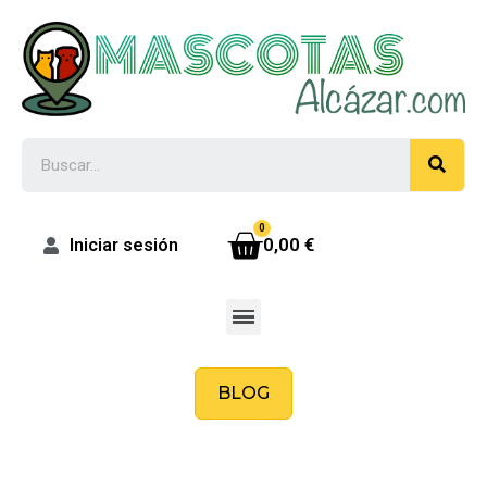
0,00 €
Iniciar sesión
BLOG