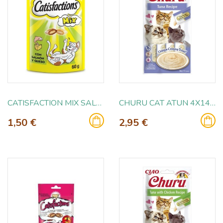
CATISFACTION MIX SALMON Y QUESO 60GR
CHURU CAT ATUN 4X14GR
1,50 €
2,95 €