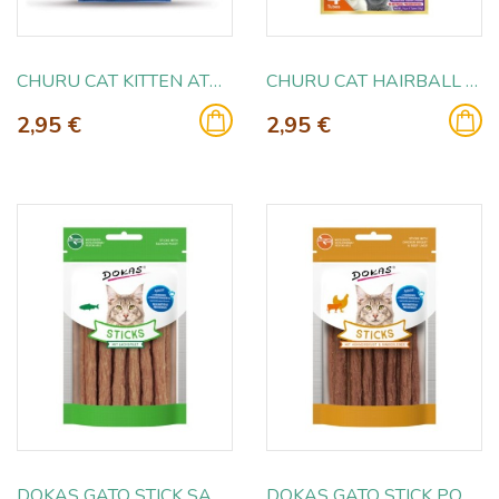
CHURU CAT KITTEN ATUN 4X14GR
CHURU CAT HAIRBALL ATUN 4X14GR
2,95 €
2,95 €
DOKAS GATO STICK SALMON 30GR
DOKAS GATO STICK POLLO Y HIGADO 30GR