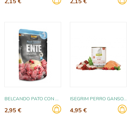
2,15 €
2,15 €
BELCANDO PATO CON ARROZ Y ARANDANOS 300GR
ISEGRIM PERRO GANSO, BONIATO Y ESCARAMUJO 800GR
2,95 €
4,95 €