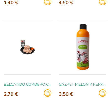
1,40 €
4,50 €
BELCANDO CORDERO CON ARROZ Y TOMATE 400GR
GAZPET MELON Y PERA 250GR
2,79 €
3,50 €