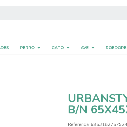
ADES
PERRO
GATO
AVE
ROEDORE
URBANSTY
B/N 65X4
Referencia:
695318275792