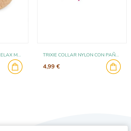
NAYECO CUNA DONUT RELAX MELOCOTON 50X20CM
TRIXIE COLLAR NYLON CON PAÑUELO XS 19-24CM/10MM FU
4,99 €