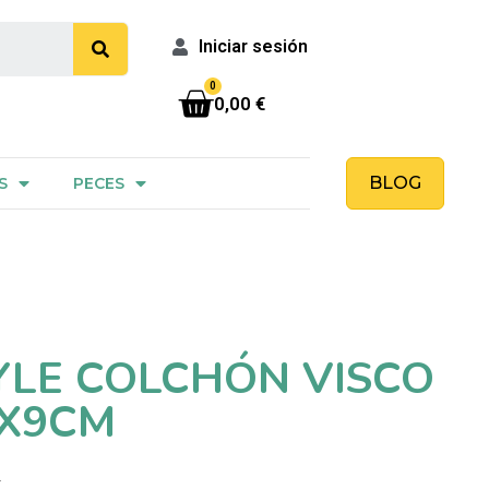
Iniciar sesión
0,00 €
BLOG
S
PECES
LE COLCHÓN VISCO
5X9CM
4